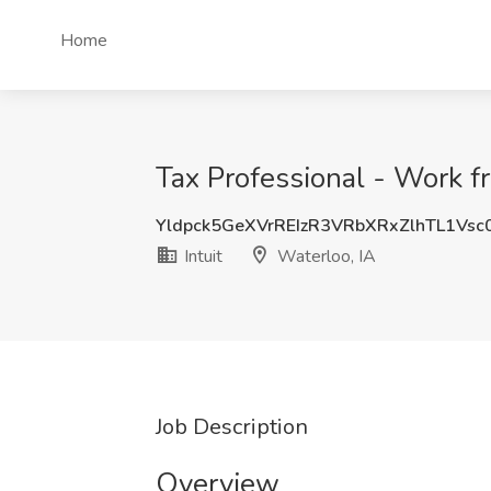
Home
Tax Professional - Work fr
Yldpck5GeXVrREIzR3VRbXRxZlhTL1Vs
Intuit
Waterloo, IA
Job Description
Overview