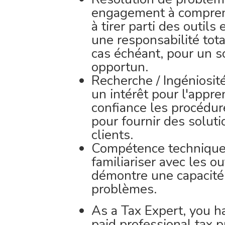
engagement à comprend
à tirer parti des outil
une responsabilité tota
cas échéant, pour un 
opportun.
Recherche / Ingéniosité
un intérêt pour l'appre
confiance les procédur
pour fournir des soluti
clients.
Compétence technique 
familiariser avec les ou
démontre une capacité
problèmes.
As a Tax Expert, you h
paid professional tax p